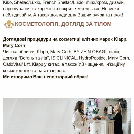
Kiko, Shellac/Luxio, French Shellac/Luxio, minx/хром, дизайн,
нарощування та корекція з покриттям гель-лак. Новинки
нейл-дизайну. А також догляди для Ваших ручок та ніжок!
КОСМЕТОЛОГІЯ, ДОГЛЯД ЗА ТІЛОМ
Доглядові процедури на косметиці елітних марок Klapp,
Mary Corh
Чистка обличчя Klapp, Mary Corh, BY ZEIN OBAGI, пілінг,
догляд “Вогонь та лід”, IS CLINICAL, HydroPeptidе, Mary Corh,
CatioVital/ Lift, Klapp у китах, а також УЗ чищення, ін’єкційну
косметологію та багато іншого.
Ми створимо Ваш неповторний образ!