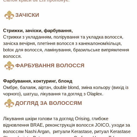
Салон краси de Lis пропонує:
ЗАЧІСКИ
Стрижки, зачіски, фарбування,
Стрижки з укладанням, полірування та укладка волосся,
зачіска вечірня, плетіння волосся з канекалоном/кільця,
botox для волосся, ламінування, бразильське випрямлення
волосся.
ФАРБУВАННЯ ВОЛОССЯ
Фарбування, контуринг, блонд
Омбре, балаяж, аіртач, double blond, зміна кольору (вихід із
чорного), шатуш, лікування та догляд з Olaplex.
ДОГЛЯД ЗА ВОЛОССЯМ
Лікування шкіри голови та догляд Orising, глибоке
відновлення BRAE, реконструкція волосся JOICO, уходи за
волоссям Nashi Argan, ритуали Kerastase, ритуал Kerastase