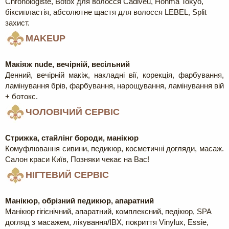
Chronologiste, Botox для волосся Cadiveu, Honma Tokyo,
біксипластія, абсолютне щастя для волосся LEBEL, Split
захист.
MAKEUP
Макіяж nude, вечірній, весільний
Денний, вечірній макіж, накладні вії, корекція, фарбування,
ламінування брів, фарбування, нарощування, ламінування вій
+ ботокс.
ЧОЛОВІЧИЙ СЕРВІС
Стрижка, стайлінг бороди, манікюр
Комуфлювання сивини, педикюр, косметичні догляди, масаж.
Салон краси Київ, Позняки чекає на Вас!
НІГТЕВИЙ СЕРВІС
Манікюр, обрізний педикюр, апаратний
Манікюр гігієнічний, апаратний, комплексний, педікюр, SPA
догляд з масажем, лікування/IBX, покриття Vinylux, Essie,